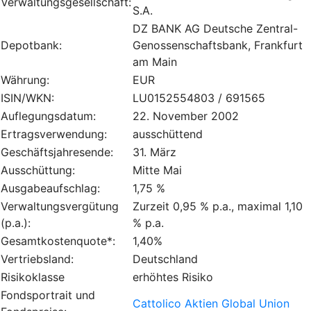
Verwaltungsgesellschaft:
S.A.
DZ BANK AG Deutsche Zentral-
Depotbank:
Genossenschaftsbank, Frankfurt
am Main
Währung:
EUR
ISIN/WKN:
LU0152554803 / 691565
Auflegungsdatum:
22. November 2002
Ertragsverwendung:
ausschüttend
Geschäftsjahresende:
31. März
Ausschüttung:
Mitte Mai
Ausgabeaufschlag:
1,75 %
Verwaltungsvergütung
Zurzeit 0,95 % p.a., maximal 1,10
(p.a.):
% p.a.
Gesamtkostenquote*:
1,40%
Vertriebsland:
Deutschland
Risikoklasse
erhöhtes Risiko
Fondsportrait und
Cattolico Aktien Global Union