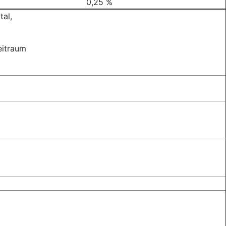
0,25 %
tal,
eitraum