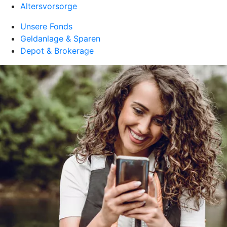
Altersvorsorge
Unsere Fonds
Geldanlage & Sparen
Depot & Brokerage