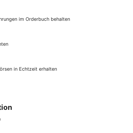
hrungen im Orderbuch behalten
hten
rsen in Echtzeit erhalten
tion
n