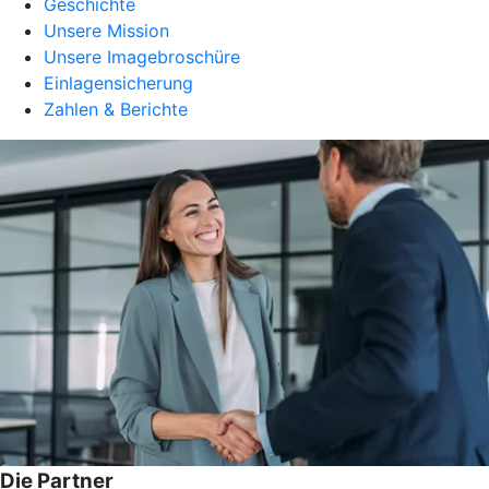
Geschichte
Unsere Mission
Unsere Imagebroschüre
Einlagensicherung
Zahlen & Berichte
Die Partner